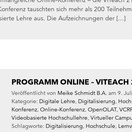
umfangreiche Online-Konferenz – die ViTeach 2
-Konferenz tauschten sich mehr als 200 Teilne
ierte Lehre aus. Die Aufzeichnungen der […]
PROGRAMM ONLINE – VITEACH 
Veröffentlicht von
Meike Schmidt B.A.
am
9. Ju
Kategorie:
Digitale Lehre
,
Digitalisierung
,
Hoch
Konferenz
,
Online-Konferenz
,
OpenOLAT
,
VCR
Videobasierte Hochschullehre
,
Virtueller Camp
Schlagworte:
Digitalisierung
,
Hochschule
,
Lernv