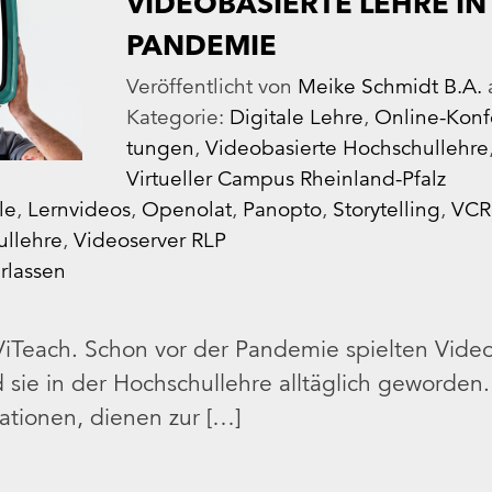
VIDEOBASIERTE LEHRE IN
PANDEMIE
Veröffentlicht von
Meike Schmidt B.A.
Kategorie:
Digitale Lehre
,
Online-Konf
tun­gen
,
Videobasierte Hochschullehre
Virtueller Campus Rheinland-Pfalz
le
,
Lernvideos
,
Openolat
,
Panopto
,
Storytelling
,
VCR
ullehre
,
Videoserver RLP
rlassen
iTeach. Schon vor der Pandemie spielten Video
 sie in der Hochschullehre alltäglich geworden
ationen, dienen zur […]