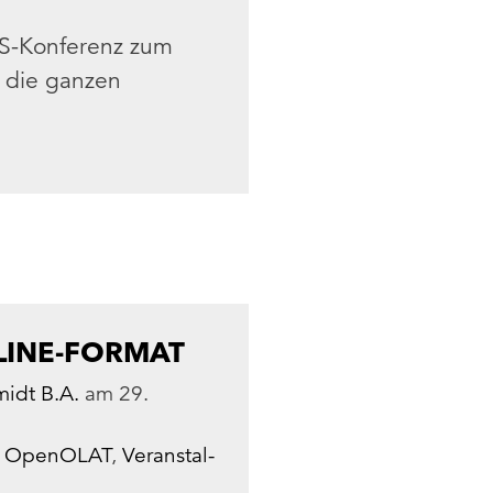
S-Konferenz zum
r die ganzen
LINE-FORMAT
idt B.A.
am
29.
,
OpenOLAT
,
Ver­an­stal­