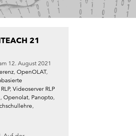
ITEACH 21
am
12. August 2021
erenz
,
OpenOLAT
,
basierte
 RLP
,
Videoserver RLP
e
,
Openolat
,
Panopto
,
chschullehre
,