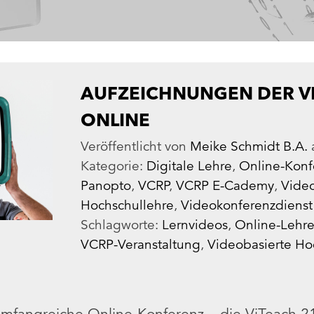
AUFZEICHNUNGEN DER V
ONLINE
Veröffentlicht von
Meike Schmidt B.A.
Kategorie:
Digitale Lehre
,
Online-Konf
Panopto
,
VCRP
,
VCRP E-Cademy
,
Video
Hochschullehre
,
Videokonferenzdienst
Schlagworte:
Lernvideos
,
Online-Lehr
VCRP-Veranstaltung
,
Videobasierte Ho