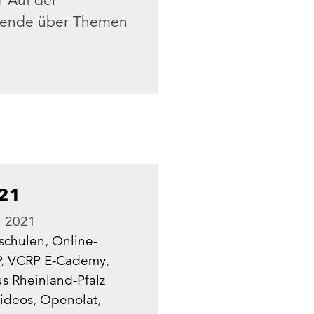
1 Auf der
hmende über Themen
21
li 2021
schulen
,
Online-
P
,
VCRP E-Cademy
,
us Rheinland-Pfalz
ideos
,
Openolat
,