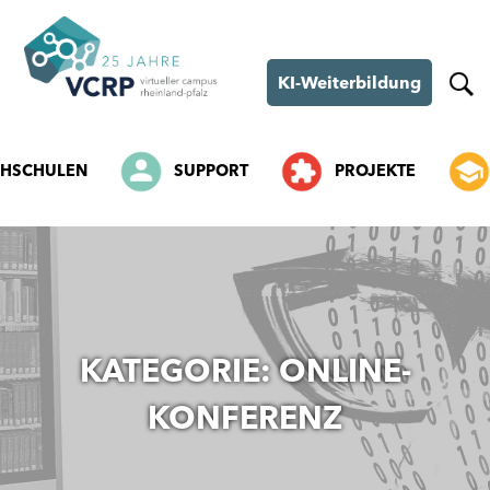
KI-Weiterbildung
HSCHULEN
SUPPORT
PROJEKTE
SKIP
TO
CONTENT
KATEGORIE:
ONLINE-
KONFERENZ