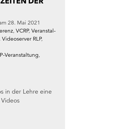
 ZEITEN DER
am
28. Mai 2021
erenz
,
VCRP
,
Ver­an­stal­
,
Videoserver RLP
,
P-Veranstaltung
,
s in der Lehre eine
. Videos