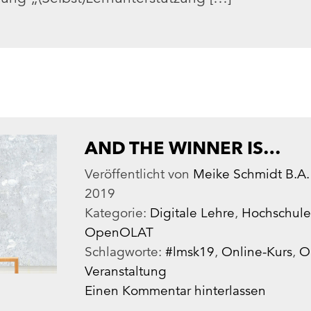
AND THE WINNER IS…
Veröffentlicht von
Meike Schmidt B.A.
2019
Kategorie:
Digitale Lehre
,
Hochschul
OpenOLAT
Schlagworte:
#lmsk19
,
Online-Kurs
,
O
Veranstaltung
Einen Kommentar hinterlassen