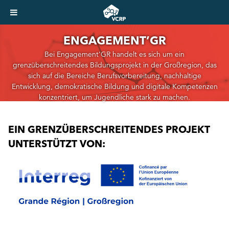
ENGAGEMENT’GR
Bei Engagement‘GR handelt es sich um ein
grenzüberschreitendes Bildungsprojekt in der Großregion, das
sich auf die Bereiche Berufsvorbereitung, nachhaltige
Entwicklung, demokratische Bildung und digitale Kompetenzen
konzentriert, um Jugendliche stark zu machen.
EIN GRENZÜBERSCHREITENDES PROJEKT
UNTERSTÜTZT VON: