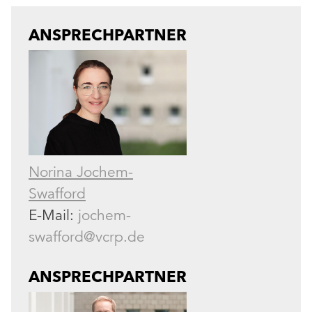
ANSPRECHPARTNER
Norina Jochem-
Swafford
E-Mail:
jochem-
swafford@vcrp.de
ANSPRECHPARTNER