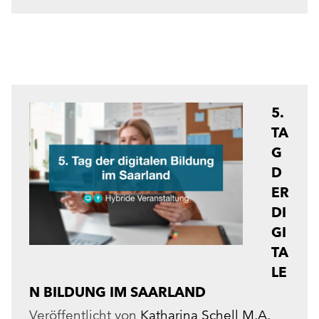
5.
TA
G
D
ER
DI
GI
TA
LE
N BILDUNG IM SAARLAND
Veröffentlicht von
Katharina Schell M.A.