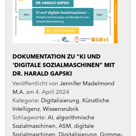
DOKUMENTATION ZU “KI UND
‘DIGITALE SOZIALMASCHINEN” MIT
DR. HARALD GAPSKI
Veröffentlicht von
Jennifer Madelmond
M.A.
am
4. April 2024
Kategorie:
Digitalisierung
,
Künstliche
Intelligenz
,
Wissensrubrik
Schlagworte:
AI
,
algorithmische
Sozialmaschinen
,
ASM
,
digitale
Sozialmaschinen
,
Digitalisierung
,
Grimme-