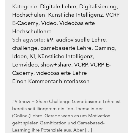
Kategorie:
Digitale Lehre
,
Digitalisierung
,
Hochschulen
,
Künstliche Intelligenz
,
VCRP
E-Cademy
,
Video
,
Videobasierte
Hochschullehre
Schlagworte:
#9
,
audiovisuelle Lehre
,
challenge
,
gamebasierte Lehre
,
Gaming
,
Ideen
,
KI
,
Künstliche Intelligenz
,
Lernvideo
,
show+share
,
VCRP
,
VCRP E-
Cademy
,
videobasierte Lehre
Einen Kommentar hinterlassen
#9 Show + Share Challenge Gamebasierte Lehre ist
bereits seit längerem ein Top-Thema in der
(Online-)Lehre. Gerade wenn es um Motivation
geht spielen Gamification und Gamebased-
Learning ihre Potenziale aus. Aber […]