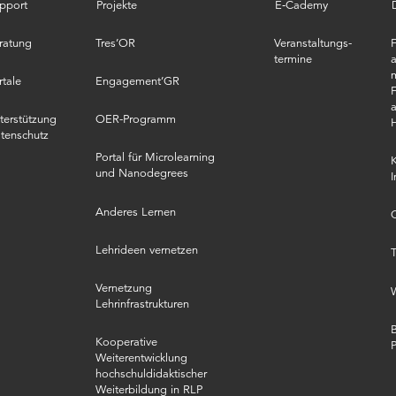
pport
Projekte
E‑Cademy
ratung
Tres’OR
Veranstaltungs­
termine
a
m
rtale
Engagement’GR
F
a
terstützung
OER-Programm
tenschutz
Portal für Microlearning
K
und Nanodegrees
I
Anderes Lernen
O
Lehrideen vernetzen
T
Vernetzung
Lehrinfrastrukturen
B
Kooperative
Weiterentwicklung
hochschuldidaktischer
Weiterbildung in RLP