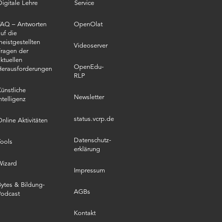
Digitale Lehre
Service
FAQ – Antworten
OpenOlat
uf die
eistgestellten
Videoserver
ragen der
ktuellen
OpenEdu-
Herausforderungen
RLP
ünstliche
Newsletter
ntelligenz
status.vcrp.de
nline Aktivitäten
Datenschutz­
ools
erklärung
Wizard
Impressum
ytes & Bildung-
AGBs
Podcast
Kontakt