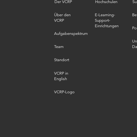
Der VCRP
Hochschulen
Su
Über den
E-Learning-
Be
VCRP
Support-
Einrichtungen
Po
Aufgabenspektrum
Un
Team
Da
Standort
VCRP in
English
VCRP-Logo