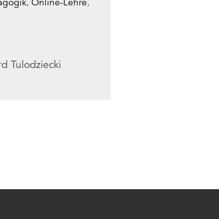
agogik
,
Online-Lehre
,
d Tulodziecki