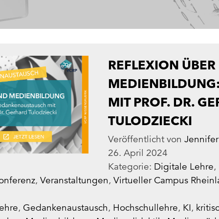
REFLEXION ÜBER 
MEDIENBILDUNG:
MIT PROF. DR. G
TULODZIECKI
Veröffentlicht von
Jennife
26. April 2024
Kategorie:
Digitale Lehre
,
onferenz
,
Ver­an­stal­tun­gen
,
Virtueller Campus Rheinl
Lehre
,
Gedankenaustausch
,
Hochschullehre
,
KI
,
kriti