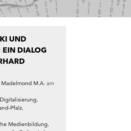
KI UND
 EIN DIALOG
ERHARD
r Madelmond M.A.
am
Digitalisierung
,
and-Pfalz
,
sche Medienbildung
,