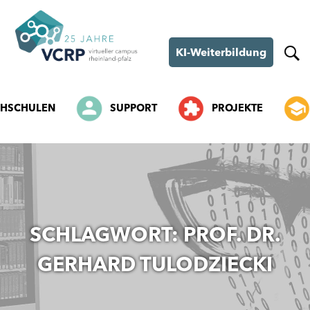
KI-Weiterbildung
HSCHULEN
SUPPORT
PROJEKTE
SKIP
TO
CONTENT
SCHLAGWORT:
PROF. DR.
GERHARD TULODZIECKI