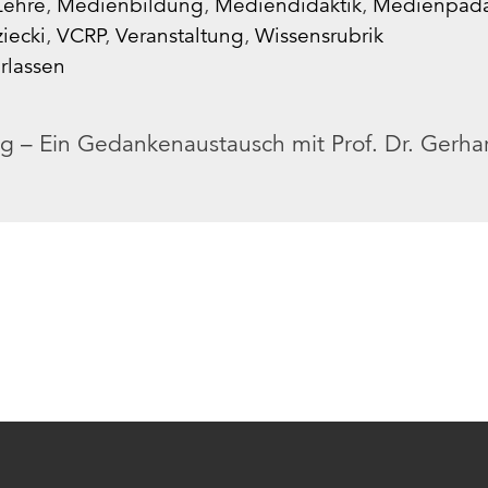
Lehre
,
Medienbildung
,
Mediendidaktik
,
Medienpäd
ziecki
,
VCRP
,
Veranstaltung
,
Wissensrubrik
rlassen
 – Ein Gedankenaustausch mit Prof. Dr. Gerhar