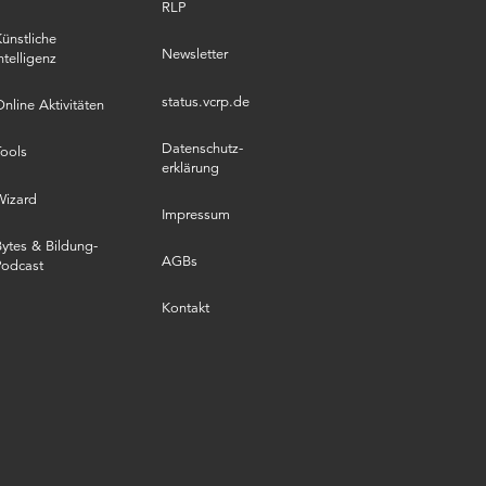
RLP
ünstliche
Newsletter
ntelligenz
status.vcrp.de
nline Aktivitäten
Datenschutz­
ools
erklärung
Wizard
Impressum
ytes & Bildung-
AGBs
Podcast
Kontakt