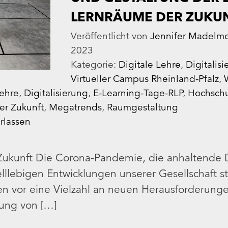
LERNRÄUME DER ZUKU
Veröffentlicht von
Jennifer Madelm
2023
Kategorie:
Digitale Lehre
,
Digitalis
Virtueller Campus Rheinland-Pfalz
,
Lehre
,
Digitalisierung
,
E-Learning-Tage-RLP
,
Hochschu
er Zukunft
,
Megatrends
,
Raumgestaltung
rlassen
ukunft Die Corona-Pandemie, die anhaltende Di
lllebigen Entwicklungen unserer Gesellschaft st
n vor eine Vielzahl an neuen Herausforderunge
tung von […]