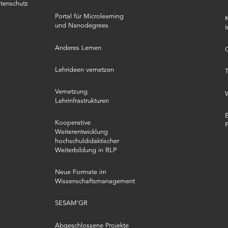
tenschutz
Portal für Microlearning
K
und Nanodegrees
I
Anderes Lernen
O
Lehrideen vernetzen
T
Vernetzung
Lehrinfrastrukturen
B
Kooperative
Weiterentwicklung
hochschuldidaktischer
Weiterbildung in RLP
Neue Formate im
Wissenschaftsmanagement
SESAM’GR
Abgeschlossene Projekte