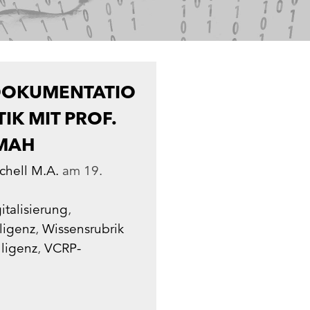
DOKUMENTATIO
IK MIT PROF.
 MAH
chell M.A.
am
19.
italisierung
,
lligenz
,
Wissensrubrik
lligenz
,
VCRP-