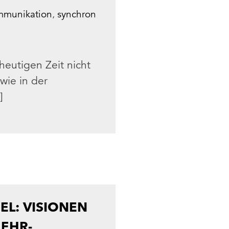
mmunikation
,
synchron
eutigen Zeit nicht
wie in der
]
L: VISIONEN
LEHR-