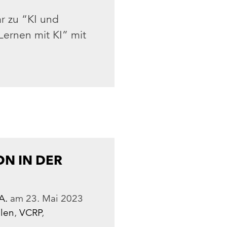
r zu “KI und
Lernen mit KI” mit
N IN DER
A.
am
23. Mai 2023
len
,
VCRP
,