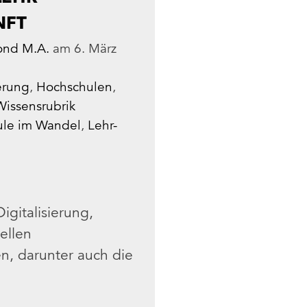
NFT
ond M.A.
am
6. März
ierung
,
Hochschulen
,
Wissensrubrik
le im Wandel
,
Lehr-
gitalisierung,
ellen
n, darunter auch die