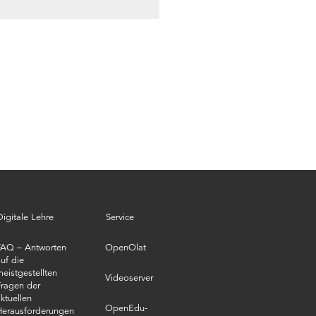
Digitale Lehre
Service
FAQ – Antworten
OpenOlat
uf die
eistgestellten
Videoserver
ragen der
ktuellen
OpenEdu-
Herausforderungen