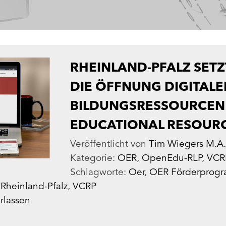
RHEINLAND-PFALZ SETZ
DIE ÖFFNUNG DIGITALE
BILDUNGSRESSOURCEN
EDUCATIONAL RESOURC
Veröffentlicht von
Tim Wiegers M.A.
Kategorie:
OER
,
OpenEdu-RLP
,
VCR
Schlagworte:
Oer
,
OER Förderprog
,
Rheinland-Pfalz
,
VCRP
rlassen