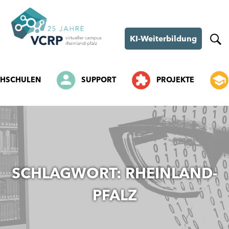
KI-Weiterbildung
HSCHULEN
SUPPORT
PROJEKTE
SKIP
TO
CONTENT
SCHLAGWORT:
RHEINLAND-
PFALZ