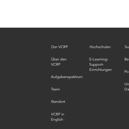
Der VCRP
Hochschulen
Su
Über den
E-Learning-
Be
VCRP
Support-
Einrichtungen
Po
Aufgabenspektrum
Un
Team
Da
Standort
VCRP in
English