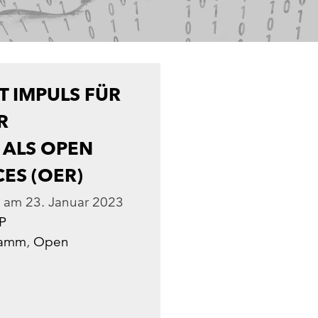
T IMPULS FÜR
R
 ALS OPEN
ES (OER)
am
23. Januar 2023
P
ramm
,
Open