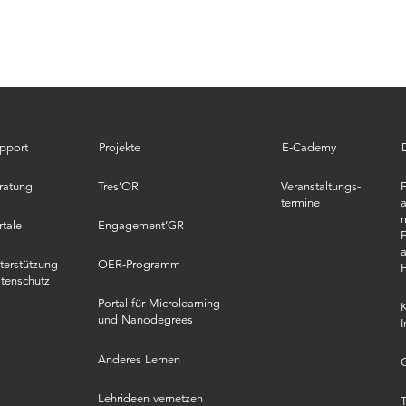
pport
Projekte
E‑Cademy
ratung
Tres’OR
Veranstaltungs­
termine
a
m
rtale
Engagement’GR
F
a
terstützung
OER-Programm
tenschutz
Portal für Microlearning
K
und Nanodegrees
I
Anderes Lernen
O
Lehrideen vernetzen
T