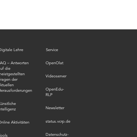
Digitale Lehre
Service
FAQ – Antworten
OpenOlat
uf die
eistgestellten
Videoserver
ragen der
ktuellen
OpenEdu-
Herausforderungen
RLP
ünstliche
Newsletter
ntelligenz
status.vcrp.de
nline Aktivitäten
Datenschutz­
ools