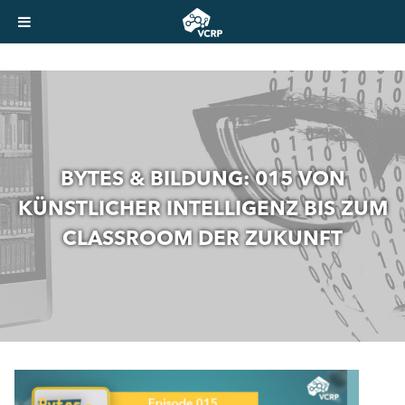
BYTES & BILDUNG: 015 VON
KÜNSTLICHER INTELLIGENZ BIS ZUM
CLASSROOM DER ZUKUNFT