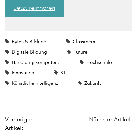
Jetzt reinhören
Bytes & Bildung
Classroom
Digitale Bildung
Future
Handlungskompetenz
Hochschule
Innovation
KI
Künstliche Intelligenz
Zukunft
POST
Vorheriger
Nächster Artikel:
NAVIGATION
Artikel: