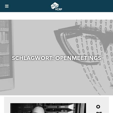
SCHLAGWORT:
OPENMEETINGS
O