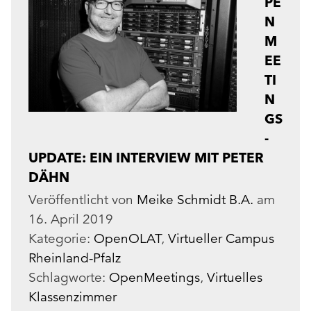
PE
N
M
EE
TI
N
GS
-
UPDATE: EIN INTERVIEW MIT PETER
DÄHN
Veröffentlicht von
Meike Schmidt B.A.
am
16. April 2019
Kategorie:
OpenOLAT
,
Virtueller Campus
Rheinland-Pfalz
Schlagworte:
OpenMeetings
,
Virtuelles
Klassenzimmer