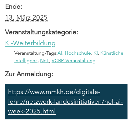
Ende:
13. März 2025
Veranstaltungskategorie:
KI-Weiterbildung
Veranstaltung-Tags:
AI
,
Hochschule
,
KI
,
Künstliche
Intelligenz
,
NeL
,
VCRP-Veranstaltung
Zur Anmeldung:
https://www.mmkh.de/digitale-
lehre/netzwerk-landesinitiativen/nel-ai-
week-2025.html