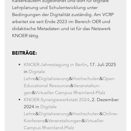
Kaiserslautern zugeordnet und dort für digitale
Lehrplanung und Schulentwicklung unter
Bedingungen der Digitalität zuständig. Am VCRP
arbeitet sie seit Ende 2023 im Bereich OER und
didaktische Metadaten und ist für das Netzwerk
KNOER tätig.
BEITRÄGE:
KNOER-Jahrestagung in Berlin
, 17. Juli 2025
in
Digitale
Lehre
&
Digitalisierung
&
Hochschulen
&
Open
Educational Resources
&
Ver­an­stal­tun­
gen
&
Virtueller Campus Rheinland-Pfalz
KNOER-Synergiewerkstatt 2024
, 2. Dezember
2024 in
Digitale
Lehre
&
Digitalisierung
&
Hochschulen
&
Online-
Konferenz
&
Ver­an­stal­tun­gen
&
Virtueller
Campus Rheinland-Pfalz