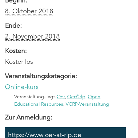
Beginn:
8. Oktober 2018
Ende:
2. November 2018
Kosten:
Kostenlos
Veranstaltungskategorie:
Online-kurs
Veranstaltung-Tags:
Oer
,
Oer@rlp
,
Open
Educational Resources
,
VCRP-Veranstaltung
Zur Anmeldung:
https://www.oer-at-rlp.de