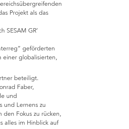
bereichsübergreifenden
as Projekt als das
sich SESAM GR’
nterreg” geförderten
einer globalisierten,
tner beteiligt.
Konrad Faber,
lle und
s und Lernens zu
n den Fokus zu rücken,
 alles im Hinblick auf