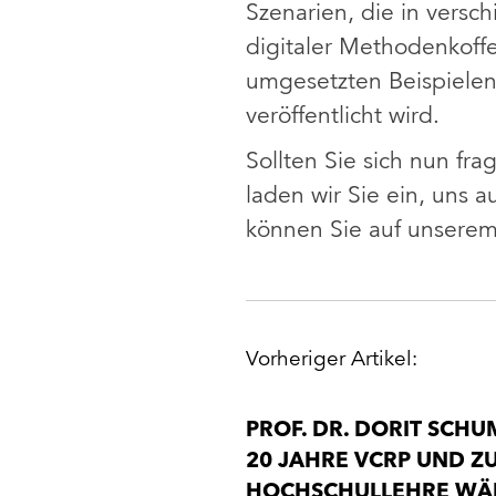
Szenarien, die in versc
digitaler Methodenkoff
umgesetzten Beispielen 
veröffentlicht wird.
Sollten Sie sich nun fr
laden wir Sie ein, uns 
können Sie auf unsere
POST
Vorheriger Artikel:
NAVIGATION
PROF. DR. DORIT SCH
20 JAHRE VCRP UND Z
HOCHSCHULLEHRE W