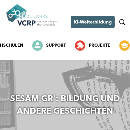
KI-Weiterbildung
HSCHULEN
SUPPORT
PROJEKTE
SKIP
TO
CONTENT
SESAM GR’: BILDUNG UND
ANDERE GESCHICHTEN