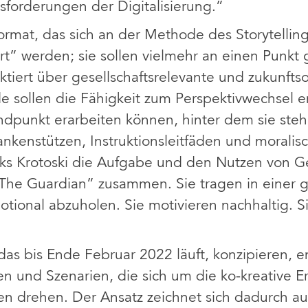
forderungen der Digitalisierung.”
ormat, das sich an der Methode des Storytellings
t” werden; sie sollen vielmehr an einen Punkt 
ktiert über gesellschaftsrelevante und zukunfts
 sollen die Fähigkeit zum Perspektivwechsel e
ndpunkt erarbeiten können, hinter dem sie steh
nkenstützen, Instruktionsleitfäden und moralis
leks Krotoski die Aufgabe und den Nutzen von G
 „The Guardian” zusammen. Sie tragen in einer
tional abzuholen. Sie motivieren nachhaltig. S
 das bis Ende Februar 2022 läuft, konzipieren, 
 und Szenarien, die sich um die ko-kreative Er
en drehen. Der Ansatz zeichnet sich dadurch au