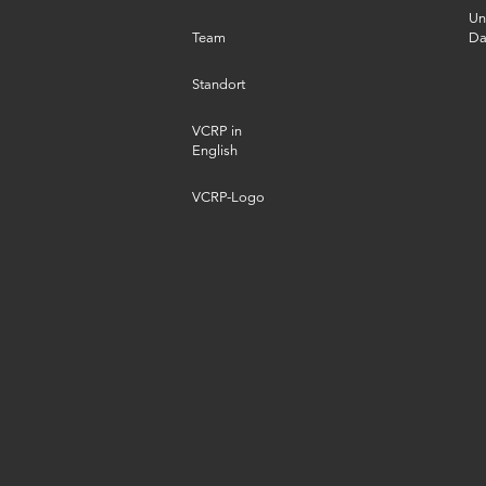
Un
Team
Da
Standort
VCRP in
English
VCRP-Logo