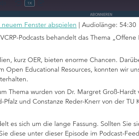
Y
1X
SODE
ABONNIEREN
TEILEN
n neuem Fenster abspielen
|
Audiolänge: 54:30
 VCRP-Podcasts behandelt das Thema „Offene B
lien, kurz OER, bieten enorme Chancen. Darüb
m Open Educational Resources, konnten wir un
erhalten.
um Thema wurden von Dr. Margret Groß-Hardt
d-Pfalz und Constanze Reder-Knerr von der TU K
elt es sich um die lange Fassung. Sollten Sie si
Sie diese unter dieser Episode im Podcast-Feed