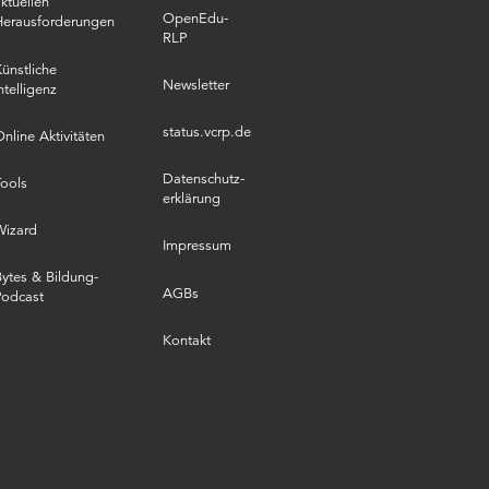
ktuellen
OpenEdu-
Herausforderungen
RLP
ünstliche
Newsletter
ntelligenz
status.vcrp.de
nline Aktivitäten
Datenschutz­
ools
erklärung
Wizard
Impressum
ytes & Bildung-
AGBs
Podcast
Kontakt