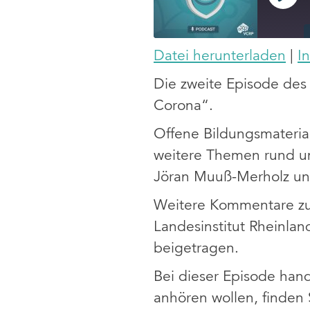
PLA
EPI
Datei herunterladen
|
I
TEILEN
Die zweite Episode des
RSS FEED
LINK
Corona“.
EMBED
Offene Bildungsmateria
weitere Themen rund u
Jöran Muuß-Merholz unt
Weitere Kommentare z
Landesinstitut Rheinlan
beigetragen.
Bei dieser Episode hand
anhören wollen, finden 