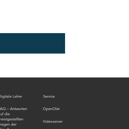
Digitale Lehre
Service
FAQ – Antworten
OpenOlat
uf die
eistgestellten
Videoserver
ragen der