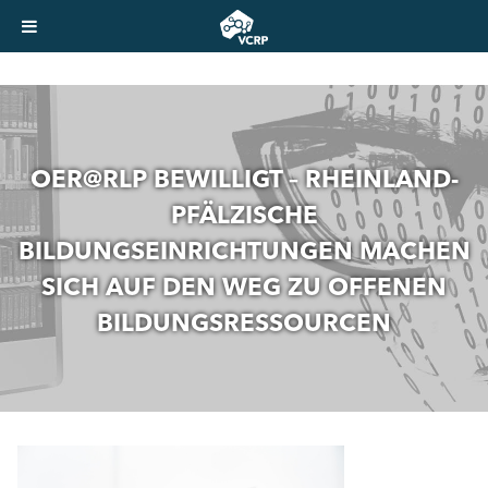
OER@RLP BEWILLIGT – RHEINLAND-
PFÄLZISCHE
BILDUNGSEINRICHTUNGEN MACHEN
SICH AUF DEN WEG ZU OFFENEN
BILDUNGSRESSOURCEN