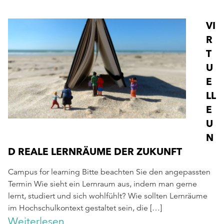
VI
R
T
U
E
LL
E
U
N
D REALE LERNRÄUME DER ZUKUNFT
Campus for learning Bitte beachten Sie den angepassten
Termin Wie sieht ein Lernraum aus, indem man gerne
lernt, studiert und sich wohlfühlt? Wie sollten Lernräume
im Hochschulkontext gestaltet sein, die […]
Weiterlesen