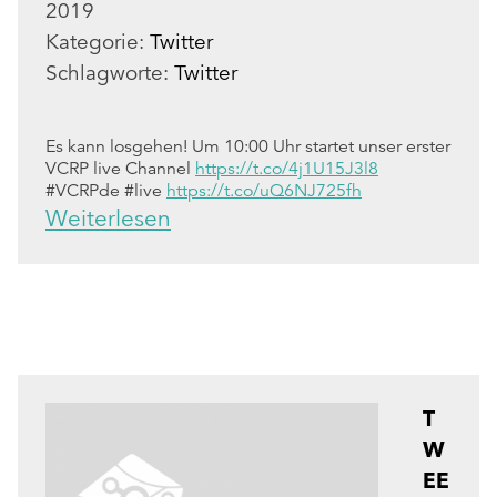
2019
Kategorie:
Twitter
Schlagworte:
Twitter
Es kann losgehen! Um 10:00 Uhr startet unser erster
VCRP live Channel
https://t.co/4j1U15J3l8
#VCRPde #live
https://t.co/uQ6NJ725fh
Weiterlesen
T
W
EE