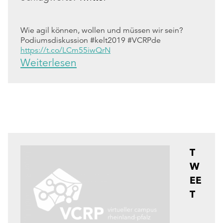
Wie agil können, wollen und müssen wir sein?
Podiumsdiskussion #kelt2019 #VCRPde
https://t.co/LCm55iwQrN
Weiterlesen
T
W
EE
T